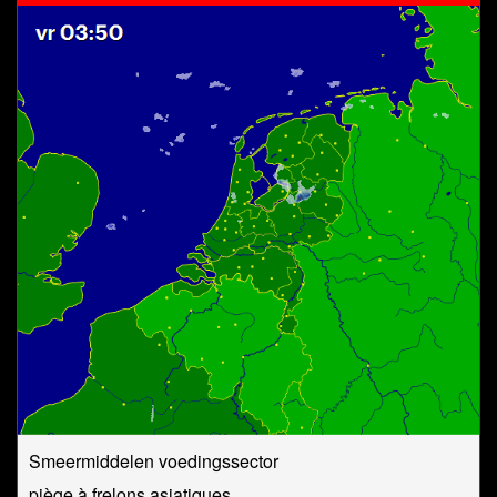
Smeermiddelen voedingssector
piège à frelons asiatiques