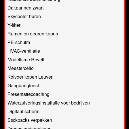
Dakpannen zwart
Skycooler huren
Y-filter
Ramen en deuren kopen
PE-schuim
HVAC-ventilatie
Modélisme Revell
Meestercello
Koivoer kopen Leuven
Gangbangfeest
Presentatiecoaching
Waterzuiveringsinstallatie voor bedrijven
Digitaal scherm
Stickpacks verpakken
Droogstandsrantsoen